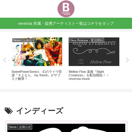
reversta 所属・提携アーティスト一覧はコチラをタップ
News / お知らせ
New Release / 配信開始
Ne
うず
SweetPowerSonics、幻のライヴ音
Mellow Flow 楽曲『Night
Mel
源『さよなら、my friend』がサブ
Creatures』を配信開始！ –
開始！
スク解禁！
reversta music
インディーズ
News / お知らせ