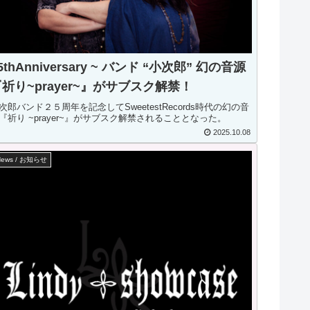
5thAnniversary ~ バンド “小次郎” 幻の音源
祈り~prayer~』がサブスク解禁！
次郎バンド２５周年を記念してSweetestRecords時代の幻の音
『祈り ~prayer~』がサブスク解禁されることとなった。
2025.10.08
News / お知らせ