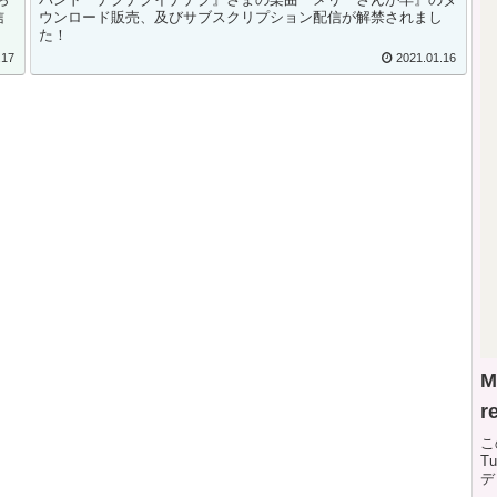
信
ウンロード販売、及びサブスクリプション配信が解禁されまし
た！
.17
2021.01.16
M
r
こ
T
デ
於