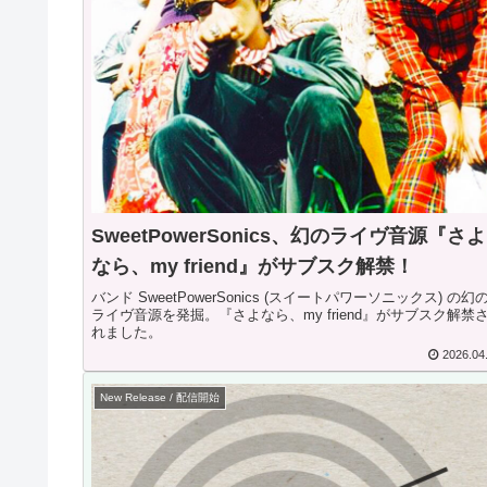
SweetPowerSonics、幻のライヴ音源『さよ
なら、my friend』がサブスク解禁！
バンド SweetPowerSonics (スイートパワーソニックス) の幻
ライヴ音源を発掘。『さよなら、my friend』がサブスク解禁
れました。
2026.04
New Release / 配信開始