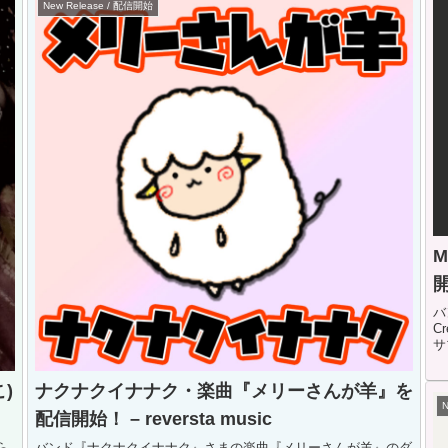
New Release / 配信開始
M
開
バ
C
サ
)
ナクナクイナナク・楽曲『メリーさんが羊』を
配信開始！ – reversta music
ら
バンド『ナクナクイナナク』さまの楽曲『メリーさんが羊』のダ