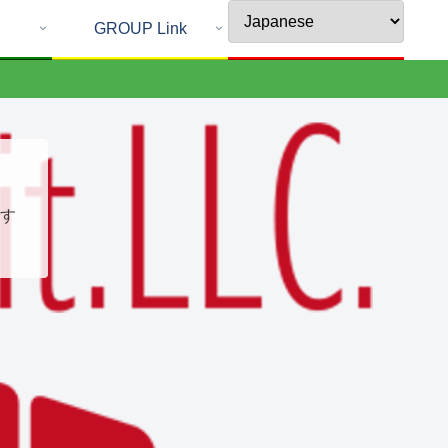
GROUP Link
す