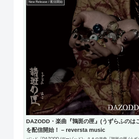
New Release / 配信開始
DAZODD・楽曲『鶉斑の匣』(うずらふのはこ
を配信開始！ – reversta music
バンド『DAZODD (デーゾッド)』さまの楽曲『鶉斑の匣 (うず