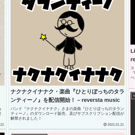
L
r
ス
『
ベ
契
始
ナクナクイナナク・楽曲『ひとりぼっちのタラ
N
ンティーノ』を配信開始！ – reversta music
ュ
バンド『ナクナクイナナク』さまの楽曲『ひとりぼっちのタラン
禁
ティーノ』のダウンロード販売、及びサブスクリプション配信が
解禁されました！
.22
2021.01.21