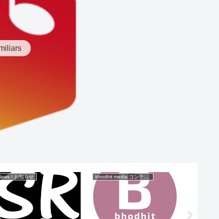
miliars
News / お知らせ
bhodhit media コンテンツ
New Rele