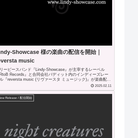
indy-Showcase 様の楽曲の配信を開始｜
eversta music
リーピースバンド『Lindy-Showcase』が主宰するレーベル
RtoB Records』と合同会社バディット内のインディーズレー
ル『reversta music (リヴァースタ ミュージック)』が楽曲配信
約を締結。ダウンロード販売及びサブスクリプション配信を開
2025.02.11
。
ew Release / 配信開始