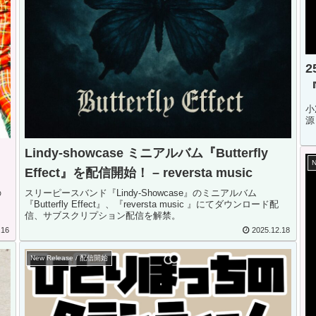
2
『
小
源
Lindy-showcase ミニアルバム『Butterfly
Effect』を配信開始！ – reversta music
の
スリーピースバンド『Lindy-Showcase』のミニアルバム
さ
『Butterfly Effect』、『reversta music 』にてダウンロード配
信、サブスクリプション配信を解禁。
.16
2025.12.18
New Release / 配信開始