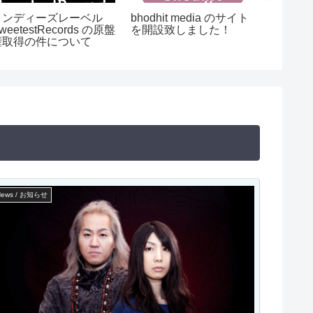
インディーズレーベル
bhodhit media のサイト
Lindy-
weetestRecords の原盤
を開設致しました！
ルバム『Bu
権取得の件について
Effec
reversta
News / お知らせ