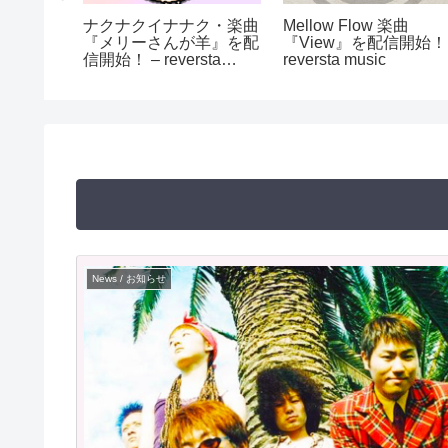
y ~ バン
ナクナクイナナク・楽曲
Mellow Flow 楽曲
の音源『祈
『メリーさんが羊』を配
『View』を配信開始！ 
がサブスク
信開始！ – reversta
reversta music
music
News / お知らせ