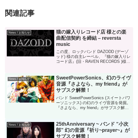
関連記事
猫の嫁入りレコード店 様との楽
News / お知らせ
曲配信契約 を締結 – reversta
music
この度、ロックバンド DAZODD (デーゾ
ッド) 様の自主レーベル、『猫の嫁入りレ
コード店』(旧・RAVEN RECORDS )様弊
社、合同会社バディット 内レーベル
reversta music との間でインターネット
に於ける楽曲配信契約...
SweetPowerSonics、幻のライヴ
News / お知らせ
音源『さよなら、my friend』が
サブスク解禁！
バンド SweetPowerSonics (スイートパワ
ーソニックス) の幻のライヴ音源を発掘。
『さよなら、my friend』がサブスク解禁
されました。
25thAnniversary ~ バンド “小次
News / お知らせ
郎” 幻の音源『祈り~prayer~』が
サブスク解禁！