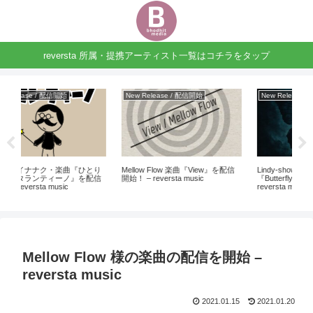
reversta 所属・提携アーティスト一覧はコチラをタップ
New Release / 配信開始
News / お知らせ
を配信
Lindy-showcase ミニアルバム
ナクナクイナナク 様の楽曲の配信
小
『Butterfly Effect』を配信開始！ –
を開始 – reversta music
を
reversta music
Mellow Flow 様の楽曲の配信を開始 –
reversta music
2021.01.15
2021.01.20