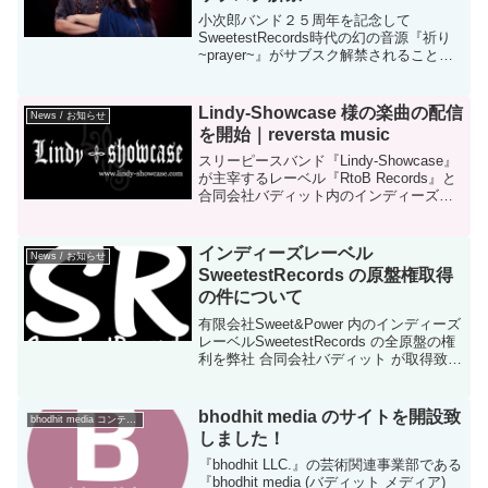
小次郎バンド２５周年を記念して
SweetestRecords時代の幻の音源『祈り
~prayer~』がサブスク解禁されることと
なった。
Lindy-Showcase 様の楽曲の配信
News / お知らせ
を開始｜reversta music
スリーピースバンド『Lindy-Showcase』
が主宰するレーベル『RtoB Records』と
合同会社バディット内のインディーズレ
ーベル『reversta music (リヴァースタ ミ
ュージック)』が楽曲配信契約を締結。ダ
ウンロード販売及びサブスクリプション
インディーズレーベル
News / お知らせ
配信を開始。
SweetestRecords の原盤権取得
の件について
有限会社Sweet&Power 内のインディーズ
レーベルSweetestRecords の全原盤の権
利を弊社 合同会社バディット が取得致し
ました。弊社の理念は『アーティスト様
の支援』と『芸術文化の向上』を根幹と
しております。そして、新しい...
bhodhit media のサイトを開設致
bhodhit media コンテンツ
しました！
『bhodhit LLC.』の芸術関連事業部である
『bhodhit media (バディット メディア)