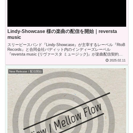
Lindy-Showcase 様の楽曲の配信を開始｜reversta
music
スリーピースバンド『Lindy-Showcase』が主宰するレーベル『RtoB
Records』と合同会社バディット内のインディーズレーベル
『reversta music (リヴァースタ ミュージック)』が楽曲配信契約を
締結。ダウンロード販売及びサブスクリプション配信を開始。
2025.02.11
New Release / 配信開始