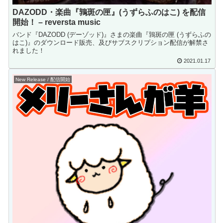
DAZODD・楽曲『鶉斑の匣』(うずらふのはこ) を配信
開始！ – reversta music
バンド『DAZODD (デーゾッド)』さまの楽曲『鶉斑の匣 (うずらふの
はこ)』のダウンロード販売、及びサブスクリプション配信が解禁さ
れました！
2021.01.17
New Release / 配信開始