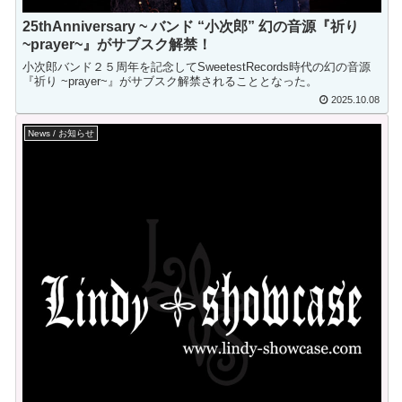
25thAnniversary ~ バンド “小次郎” 幻の音源『祈り
~prayer~』がサブスク解禁！
小次郎バンド２５周年を記念してSweetestRecords時代の幻の音源
『祈り ~prayer~』がサブスク解禁されることとなった。
2025.10.08
News / お知らせ