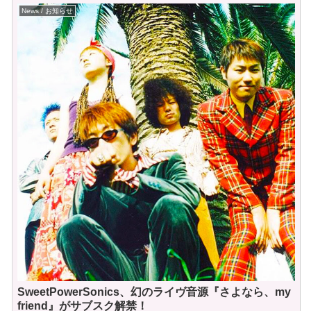
News / お知らせ
SweetPowerSonics、幻のライヴ音源『さよなら、my
friend』がサブスク解禁！