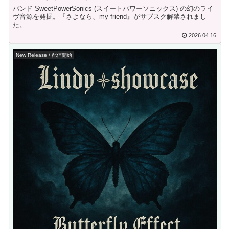
バンド SweetPowerSonics (スイートパワーソニックス) の幻のライ
ヴ音源を発掘。『さよなら、my friend』がサブスク解禁されまし
た。
2026.04.16
New Release / 配信開始