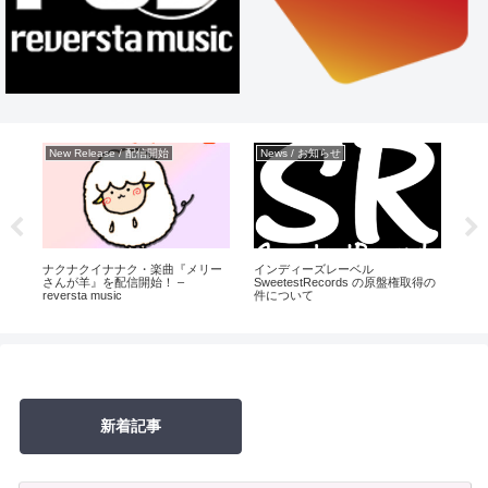
New Release / 配信開始
News / お知らせ
Ne
楽曲
ナクナクイナナク・楽曲『メリー
インディーズレーベル
25t
ic
さんが羊』を配信開始！ –
SweetestRecords の原盤権取得の
幻の
reversta music
件について
ス
新着記事